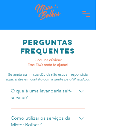
PERGUNTAS
FREQUENTES
Ficou na dúvida?
Esse FAQ pode te ajudar!
Se ainda assim, sua dúvida não estiver respondida
aqui. Entre em contato com a gente pelo WhatsApp.
O que é uma lavanderia self-
service?
A lavanderia self-service, também
chamada de autoatendimento, é
Como utilizar os serviços da
um conceito trazido de fora do
Mister Bolhas?
Brasil que oferta um serviço